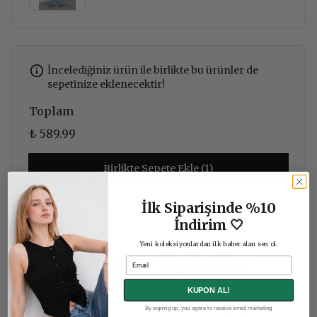
İncelediğiniz ürün ile birlikte bu ürünler de
sepetinize eklenecektir!
Toplam
₺ 589.99
Birlikte Sepete Ekle (1)
İlk Siparişinde %10
İndirim 🤍
Yeni koleksiyonlardan ilk haber alan sen ol.
Benzer Ürünler
Email
KUPON AL!
By signing up, you agree to receive email marketing