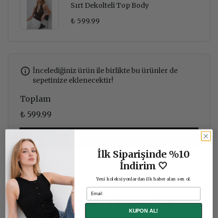
Sırt Dekolteli Top Body
₺ 599.99
İncelediğiniz ürün ile birlikte bu ürünler de
sepetinize eklenecektir!
Toplam
₺ 599.99
Birlikte Sepete Ekle (1)
İlk Siparişinde %10
İndirim 🤍
Yeni koleksiyonlardan ilk haber alan sen ol.
Email
Benzer Ürünler
KUPON AL!