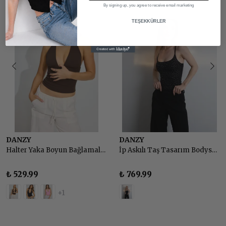
By signing up, you agree to receive email marketing
TEŞEKKÜRLER
DANZY
DANZY
Halter Yaka Boyun Bağlamalı Sırt Dekolteli Top Body
İp Askılı Taş Tasarım Bodysuit - SİYAH
₺ 529.99
₺ 769.99
+1