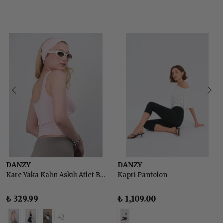
DANZY
DANZY
Kare Yaka Kalın Askılı Atlet Body
Kapri Pantolon
₺ 329.99
₺ 1,109.00
+2