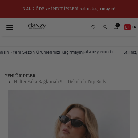
3 AL 2 ÖDE ve İNDİRİMLERİ sakın kaçırmayın!
0
TR
danzy.com.tr
•
•
!
Yeni Sezon Ürünlerimizi Kaçırmayın!
Stiliniz, Ye
YENİ ÜRÜNLER
Halter Yaka Bağlamalı Sırt Dekolteli Top Body