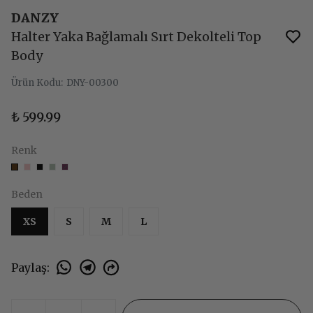
DANZY
Halter Yaka Bağlamalı Sırt Dekolteli Top
Body
Ürün Kodu
:
DNY-00300
₺ 599.99
Renk
Beden
XS
S
M
L
Paylaş
: