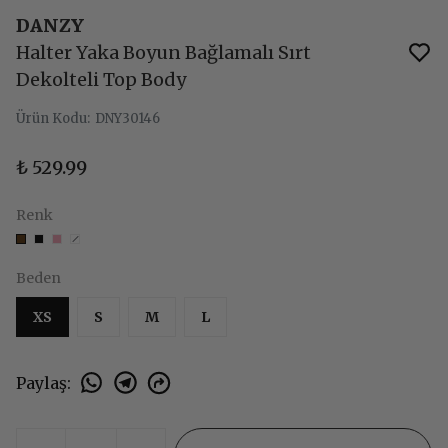
DANZY
Halter Yaka Boyun Bağlamalı Sırt
Dekolteli Top Body
Ürün Kodu
:
DNY30146
₺ 529.99
Renk
Beden
XS
S
M
L
Paylaş
: