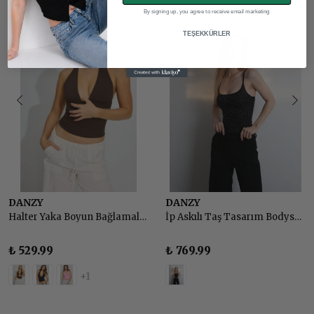
By signing up, you agree to receive email marketing
TEŞEKKÜRLER
DANZY
DANZY
Halter Yaka Boyun Bağlamalı Sırt Dekolteli Top Body
İp Askılı Taş Tasarım Bodysuit - SİYAH
₺ 529.99
₺ 769.99
+1