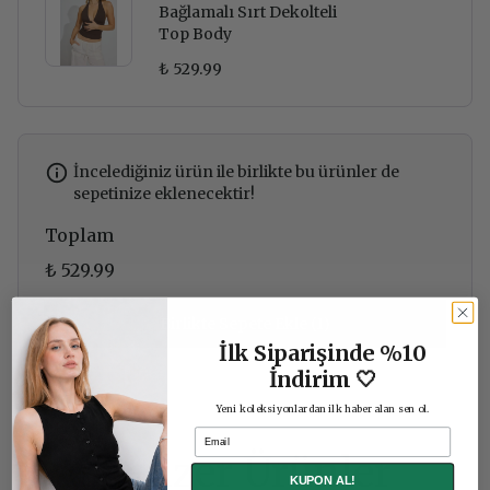
Bağlamalı Sırt Dekolteli
Top Body
₺ 529.99
İncelediğiniz ürün ile birlikte bu ürünler de
sepetinize eklenecektir!
Toplam
₺ 529.99
Birlikte Sepete Ekle (1)
İlk Siparişinde %10
İndirim 🤍
Yeni koleksiyonlardan ilk haber alan sen ol.
Email
Benzer Ürünler
KUPON AL!