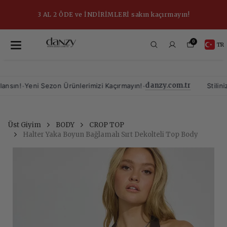
3 AL 2 ÖDE ve İNDİRİMLERİ sakın kaçırmayın!
0
TR
danzy.com.tr
•
•
n!
Yeni Sezon Ürünlerimizi Kaçırmayın!
Stiliniz, Y
Üst Giyim
BODY
CROP TOP
Halter Yaka Boyun Bağlamalı Sırt Dekolteli Top Body