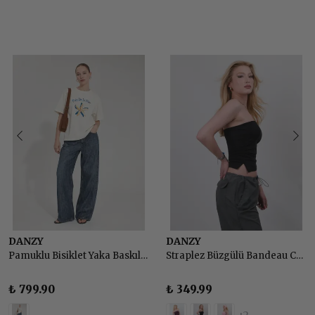
DANZY
DANZY
Pamuklu Bisiklet Yaka Baskılı Basic Tshirt
Straplez Büzgülü Bandeau Crop Top Body
₺ 799.90
₺ 349.99