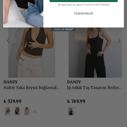
By signing up, you agree to receive email marketing
TEŞEKKÜRLER
DANZY
DANZY
Halter Yaka Boyun Bağlamalı Sırt Dekolteli Top Body
İp Askılı Taş Tasarım Bodysuit - SİYAH
₺ 529.99
₺ 769.99
+1