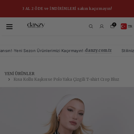
3 AL 2 ÖDE ve İNDİRİMLERİ sakın kaçırmayın!
0
TR
danzy.com.tr
•
•
n!
Yeni Sezon Ürünlerimizi Kaçırmayın!
Stiliniz, Ye
YENİ ÜRÜNLER
Kısa Kollu Kaşkorse Polo Yaka Çizgili T-shirt Crop Bluz