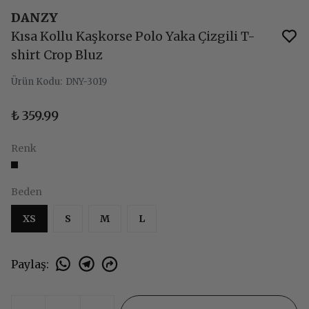
DANZY
Kısa Kollu Kaşkorse Polo Yaka Çizgili T-
shirt Crop Bluz
Ürün Kodu
:
DNY-3019
₺ 359.99
Renk
Beden
XS
S
M
L
Paylaş
: