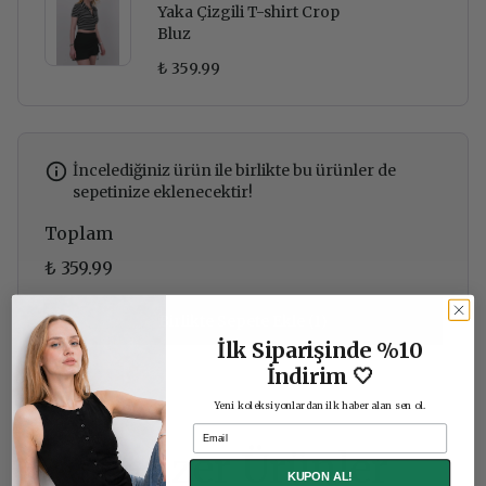
Yaka Çizgili T-shirt Crop
Bluz
₺ 359.99
İncelediğiniz ürün ile birlikte bu ürünler de
sepetinize eklenecektir!
Toplam
₺ 359.99
Birlikte Sepete Ekle (1)
İlk Siparişinde %10
İndirim 🤍
Yeni koleksiyonlardan ilk haber alan sen ol.
Email
Benzer Ürünler
KUPON AL!