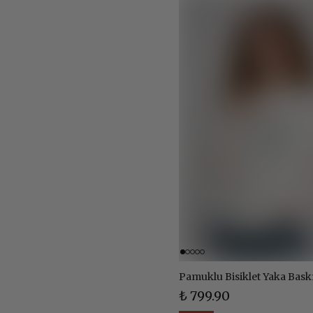
₺ 799.90