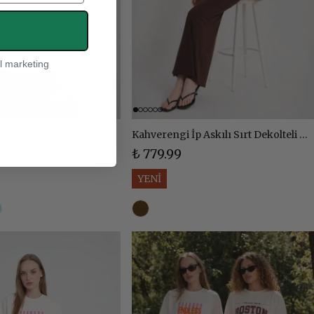
l marketing
Büzgülü Bodysuit
Kahverengi İp Askılı Sırt Dekolteli Uzun Elbise - KAHVE
₺ 779.99
YENİ