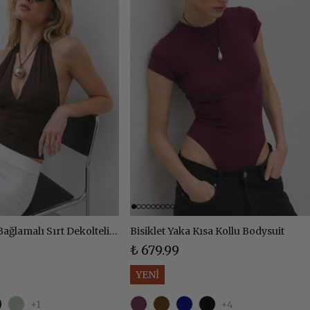
Halter Yaka Bağlamalı Sırt Dekolteli Top Body
Bisiklet Yaka Kısa Kollu Bodysuit
₺ 679.99
YENİ
+1
+4