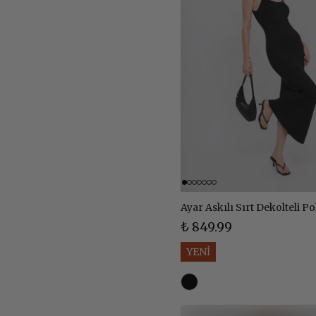
₺ 849.99
YENİ