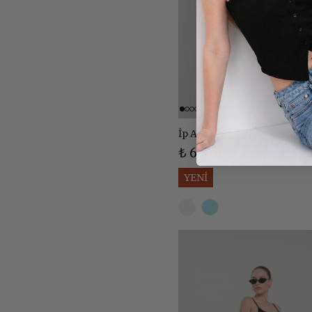
İp Askılı Dantelli Asimetrik
₺ 669.99
YENİ