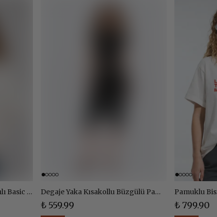
Pamuklu Bisiklet Yaka Baskılı Basic Tshirt - EKRU
Degaje Yaka Kısakollu Büzgülü Pamuklu Body
₺ 559.99
₺ 799.90