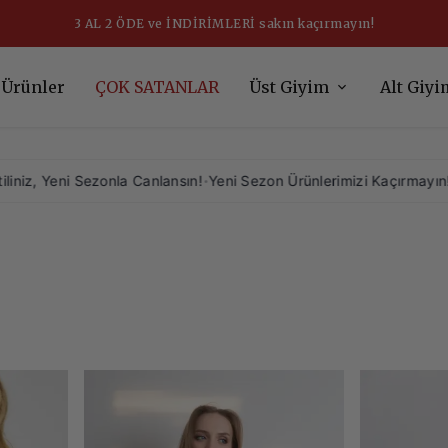
üzeri alışverişlerde ÜCRETSİZ KARGO fırsatını
 Ürünler
ÇOK SATANLAR
Üst Giyim
Alt Giyi
danzy.com.tr
a Canlansın!
•
Yeni Sezon Ürünlerimizi Kaçırmayın!
•
•
St