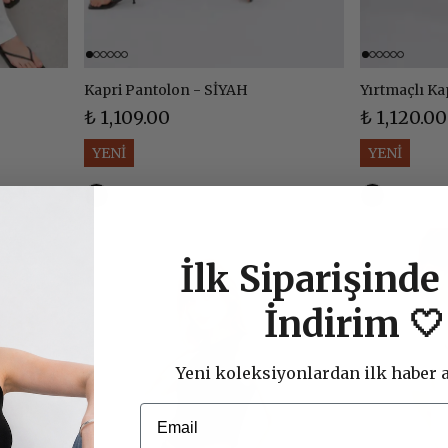
Kapri Pantolon - SİYAH
Yırtmaçlı Ka
₺ 1,109.00
₺ 1,120.00
YENİ
YENİ
İlk Siparişind
İndirim 🤍
Yeni koleksiyonlardan ilk haber a
Email