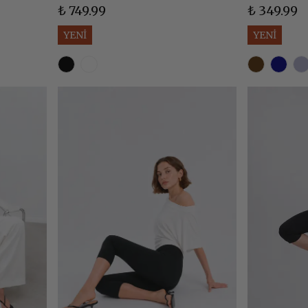
₺ 749.99
₺ 349.99
YENİ
YENİ