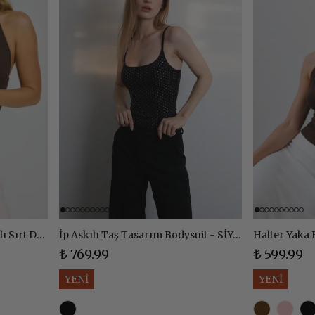
Halter Yaka Boyun Bağlamalı Sırt Dekolteli Top Body
İp Askılı Taş Tasarım Bodysuit - SİYAH
₺ 769.99
₺ 599.99
YENİ
YENİ