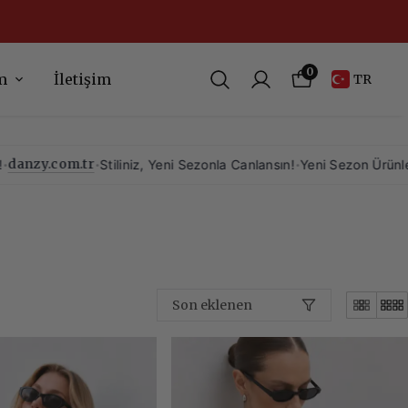
 kaçırmayın!
0
m
İletişim
TR
iliniz, Yeni Sezonla Canlansın!
•
Yeni Sezon Ürünlerimizi Kaçırmayın!
Son eklenen