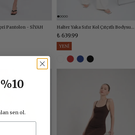
pri Pantolon - SİYAH
Halter Yaka Sıfır Kol Çıtçıtlı Bodysuit Zıbın Bluz
₺ 639.99
YENİ
e %10
lan sen ol.