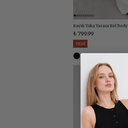
Kayık Yaka Yarasa Kol Body
₺ 799.99
YENİ