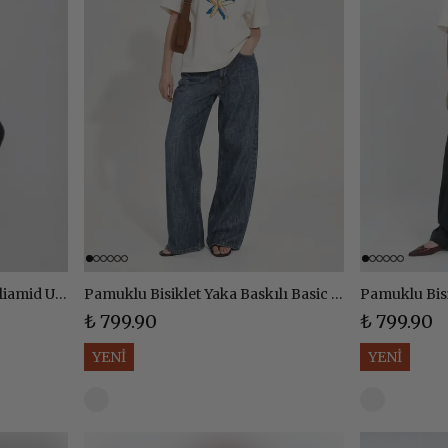
Ayar Askılı Sırt Dekolteli Poliamid Uzun Elbise - SİYAH
Pamuklu Bisiklet Yaka Baskılı Basic Tshirt - EKRU
₺ 799.90
₺ 799.90
YENİ
YENİ