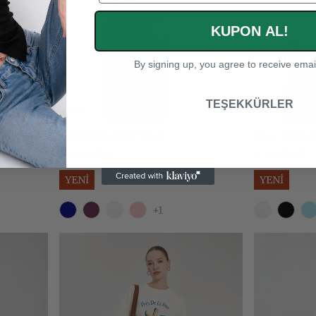
KUPON AL!
By signing up, you agree to receive emai
TEŞEKKÜRLER
 Body
Düğmeli Kolsuz Yelek
Ayar Askılı 
₺ 649.99
₺ 699.99
YENİ
YENİ
+1