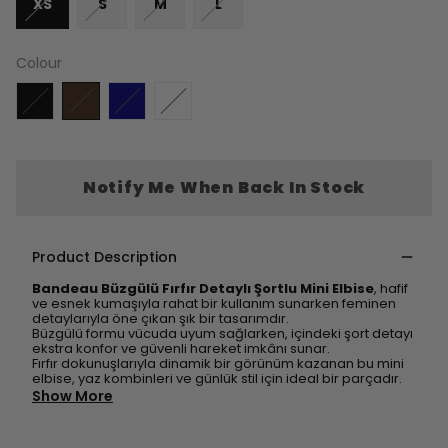
XS
S
M
L
Colour
Notify Me When Back In Stock
Product Description
Bandeau Büzgülü Fırfır Detaylı Şortlu Mini Elbise
, hafif
ve esnek kumaşıyla rahat bir kullanım sunarken feminen
detaylarıyla öne çıkan şık bir tasarımdır.
Büzgülü formu vücuda uyum sağlarken, içindeki şort detayı
ekstra konfor ve güvenli hareket imkânı sunar.
Fırfır dokunuşlarıyla dinamik bir görünüm kazanan bu mini
elbise, yaz kombinleri ve günlük stil için ideal bir parçadır.
Show More