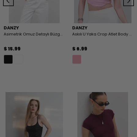
DANZY
DANZY
Asimetrik Omuz Detaylı Büzgülü Body
Askılı U Yaka Crop Atlet Body - PEMBE
$ 15.99
$ 6.99