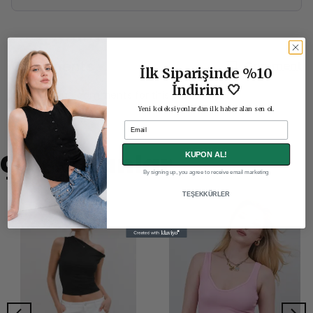
Comments
Comment
İlk Siparişinde %10
İndirim 🤍
There are no comments for this product yet.
Yeni koleksiyonlardan ilk haber alan sen ol.
Email
Çok Satanlar
KUPON AL!
By signing up, you agree to receive email marketing
TEŞEKKÜRLER