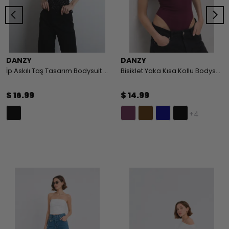
DANZY
DANZY
İp Askılı Taş Tasarım Bodysuit - BLACK
Bisiklet Yaka Kısa Kollu Bodysuit
$ 16.99
$ 14.99
+4