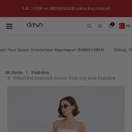
3 AL 2 ÖDE ve İNDİRİMLERİ sakın kaçırmayın!
0
TR
danzy.com.tr
•
Yeni Sezon Ürünlerimizi Kaçırmayın!
Stiliniz, Yeni
Alt Giyim
Pantolon
Yüksel Bel Asimetrik Kemer Wide Leg Jean Pantolon