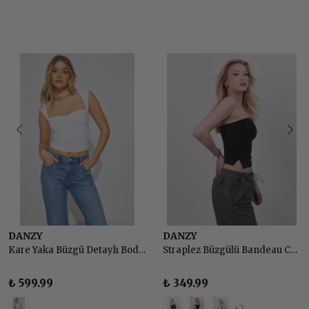
DANZY
DANZY
Kare Yaka Büzgü Detaylı Body Bluz
Straplez Büzgülü Bandeau Crop Top Body
₺ 599.99
₺ 349.99
+2