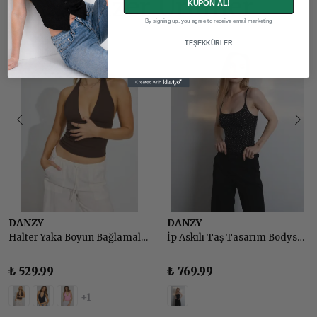
Benzer Ürünler
KUPON AL!
By signing up, you agree to receive email marketing
TEŞEKKÜRLER
DANZY
DANZY
Halter Yaka Boyun Bağlamalı Sırt Dekolteli Top Body
İp Askılı Taş Tasarım Bodysuit - SİYAH
₺ 529.99
₺ 769.99
+1