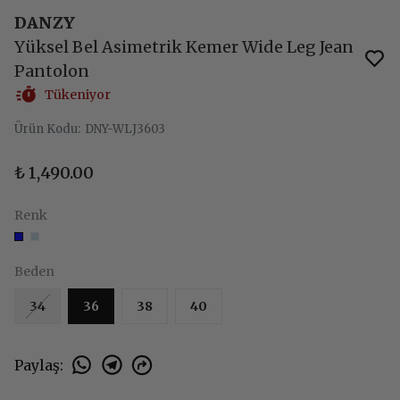
DANZY
Yüksel Bel Asimetrik Kemer Wide Leg Jean
Pantolon
Tükeniyor
Ürün Kodu
:
DNY-WLJ3603
₺ 1,490.00
Renk
Beden
34
36
38
40
Paylaş
: