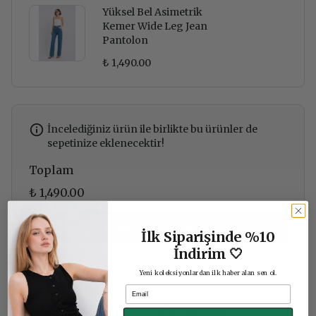
Yüksel Bel Asimetrik
Kemer Wide Leg Jean
Pantolon
₺ 1,490.00
İncelediğiniz ürün ile birlikte bu ürünler de
sepetinize eklenecektir!
Toplam
₺ 1,490.00
Birlikte Sepete Ekle (1)
İlk Siparişinde %10
İndirim 🤍
Yeni koleksiyonlardan ilk haber alan sen ol.
Email