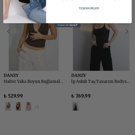
TEŞEKKÜRLER
DANZY
DANZY
Halter Yaka Boyun Bağlamalı Sırt Dekolteli Top Body
İp Askılı Taş Tasarım Bodysuit - SİYAH
₺ 529.99
₺ 769.99
+1