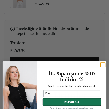
₺ 749.99
İncelediğiniz ürün ile birlikte bu ürünler de
sepetinize eklenecektir!
Toplam
₺ 749.99
Birlikte Sepete Ekle (1)
İlk Siparişinde %10
İndirim 🤍
Yeni koleksiyonlardan ilk haber alan sen ol.
Email
Benzer Ürünler
KUPON AL!
By signing up, you agree to receive email marketing