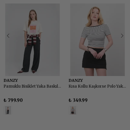
DANZY
DANZY
Pamuklu Bisiklet Yaka Baskılı Basic Tshirt
Kısa Kollu Kaşkorse Polo Yaka Çizgili T-shirt Crop Bluz
₺ 799.90
₺ 349.99