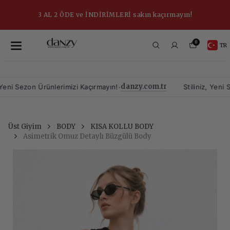
3 AL 2 ÖDE ve İNDİRİMLERİ sakın kaçırmayın!
0
TR
danzy.com.tr
•
 Sezon Ürünlerimizi Kaçırmayın!
Stiliniz, Yeni Sezo
Üst Giyim
BODY
KISA KOLLU BODY
Asimetrik Omuz Detaylı Büzgülü Body