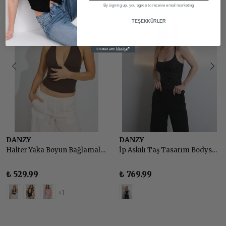
By signing up, you agree to receive email marketing
TEŞEKKÜRLER
DANZY
DANZY
Halter Yaka Boyun Bağlamalı Sırt Dekolteli Top Body
İp Askılı Taş Tasarım Bodysuit - SİYAH
₺ 529.99
₺ 769.99
+1