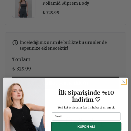
Poliamid Süprem Body
₺ 329.99
İncelediğiniz ürün ile birlikte bu ürünler de
sepetinize eklenecektir!
Toplam
₺ 329.99
Birlikte Sepete Ekle (1)
İlk Siparişinde %10
İndirim 🤍
Yeni koleksiyonlardan ilk haber alan sen ol.
Email
Benzer Ürünler
KUPON AL!