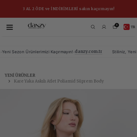
3 AL 2 ÖDE ve İNDİRİMLERİ sakın kaçırmayın!
0
TR
danzy.com.tr
•
i Sezon Ürünlerimizi Kaçırmayın!
Stiliniz, Yeni Se
YENİ ÜRÜNLER
Kare Yaka Askılı Atlet Poliamid Süprem Body