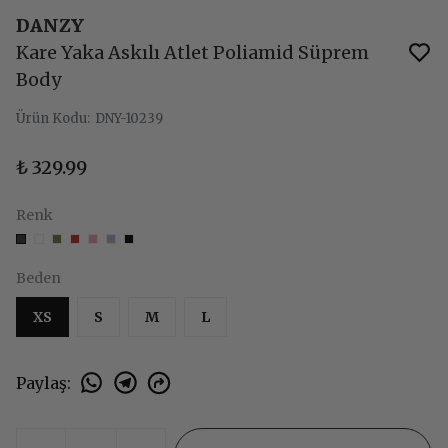
DANZY
Kare Yaka Askılı Atlet Poliamid Süprem
Body
Ürün Kodu
:
DNY-10239
₺ 329.99
Renk
Beden
XS
S
M
L
Paylaş
: