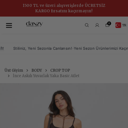
1500 TL ve üzeri alışverişlerde ÜCRETSİZ
KARGO fırsatını kaçırmayın!
0
TR
•
Stiliniz, Yeni Sezonla Canlansın!
Yeni Sezon Ürünlerimizi Kaçırmayı
Üst Giyim
BODY
CROP TOP
İnce Askılı Yuvarlak Yaka Basic Atlet