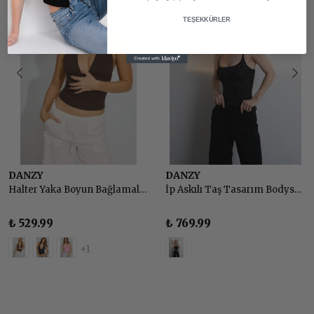
TEŞEKKÜRLER
DANZY
DANZY
Halter Yaka Boyun Bağlamalı Sırt Dekolteli Top Body
İp Askılı Taş Tasarım Bodysuit - SİYAH
₺ 529.99
₺ 769.99
+1