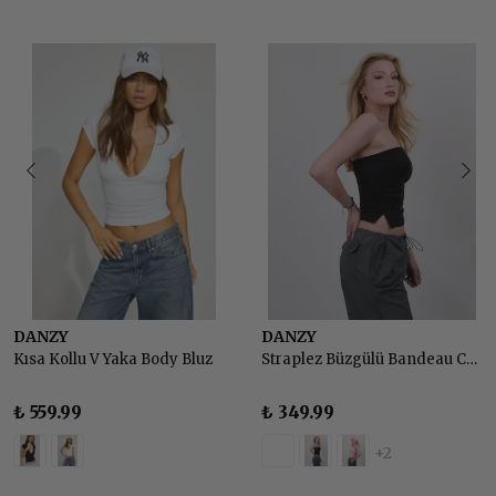
DANZY
DANZY
Kısa Kollu V Yaka Body Bluz
Straplez Büzgülü Bandeau Crop Top Body
₺ 559.99
₺ 349.99
+2