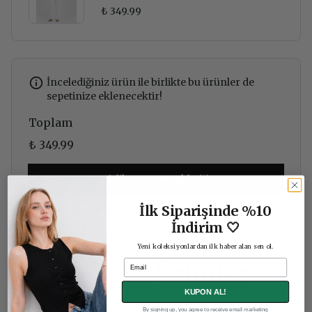
₺ 349.99
İncelediğiniz ürün ile birlikte bu ürünler de
sepetinize eklenecektir!
Toplam
₺ 349.99
Birlikte Sepete Ekle (1)
İlk Siparişinde %10
İndirim 🤍
Yeni koleksiyonlardan ilk haber alan sen ol.
Email
Benzer Ürünler
KUPON AL!
By signing up, you agree to receive email marketing