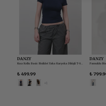
DANZY
DANZY
Kısa Kollu Basic Bisiklet Yaka Karyoka Dikişli T-Shirt Crop Bluz
Pamuklu Bisi
₺ 499.99
₺ 799.9
+1