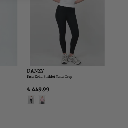
DANZY
DANZ
Kısa Kollu Bisiklet Yaka Crop
Dökümlü
₺ 449.99
₺ 1,0