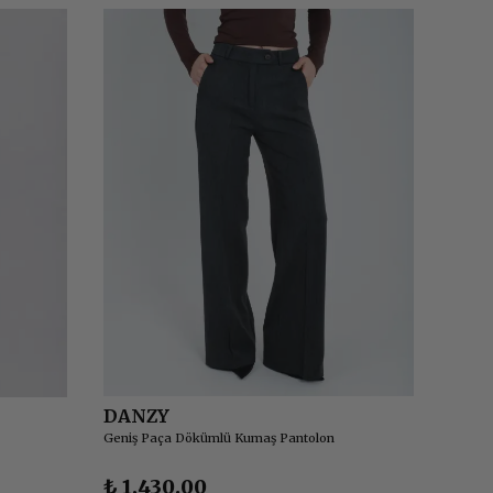
DANZY
DANZ
Geniş Paça Dökümlü Kumaş Pantolon
Dökümlü
₺ 1,430.00
₺ 1,0