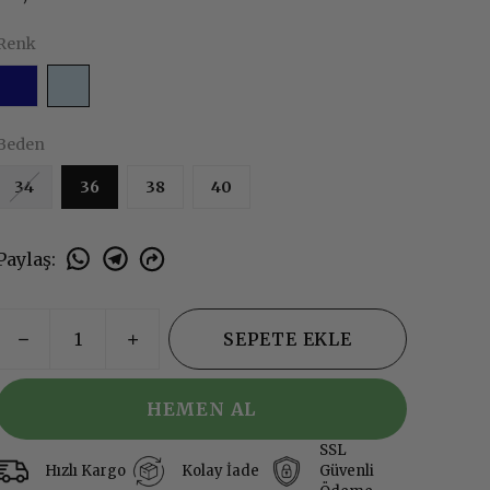
Renk
Beden
34
36
38
40
Paylaş
:
SEPETE EKLE
HEMEN AL
SSL
Hızlı Kargo
Kolay İade
Güvenli