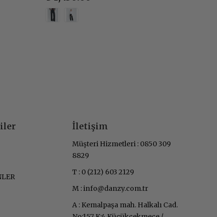
iler
İletişim
Müşteri Hizmetleri : 0850 309
8829
T : 0 (212) 603 2129
NLER
M :
info@danzy.com.tr
A : Kemalpaşa mah. Halkalı Cad.
No:157 K:4 Küçükçekmece /