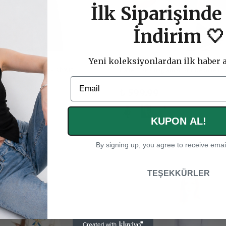
İlk Siparişind
İndirim 🤍
DANZY
Yeni koleksiyonlardan ilk haber a
ş Tasarım Bodysuit - SİYAH
Halter Yaka Bağlamalı Sırt Dekolteli 
Email
9
₺ 599.99
+2
KUPON AL!
By signing up, you agree to receive emai
TEŞEKKÜRLER