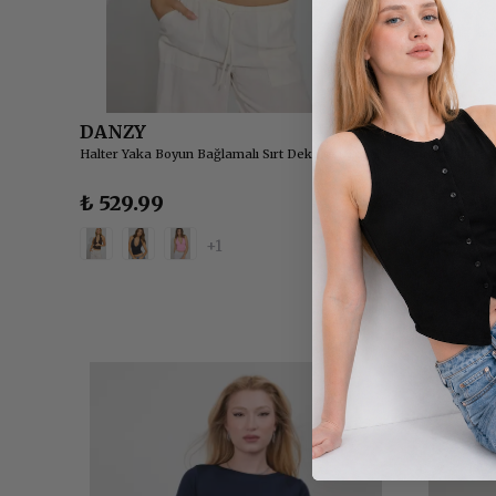
DANZY
DANZY
t - EKRU
Halter Yaka Boyun Bağlamalı Sırt Dekolteli Top Body
İp Askılı Ta
₺ 529.99
₺ 769.9
+1