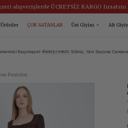
üzeri alışverişlerde ÜCRETSİZ KARGO fırsatını
 Ürünler
ÇOK SATANLAR
Üst Giyim
Alt Giyi
danzy.com.tr
açırmayın!
•
•
Stiliniz, Yeni Sezonla Canlansın!
•
Yeni Sez
ean Pantolon