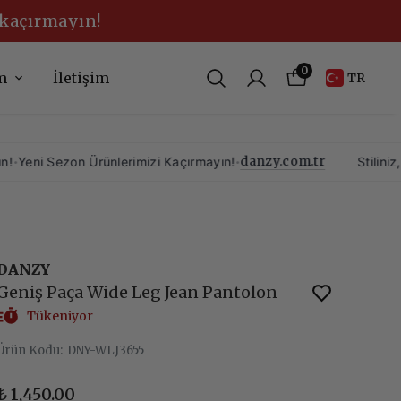
 kaçırmayın!
0
m
İletişim
TR
danzy.com.tr
on Ürünlerimizi Kaçırmayın!
•
Stiliniz, Yeni Sezo
DANZY
Geniş Paça Wide Leg Jean Pantolon
Tükeniyor
Ürün Kodu
:
DNY-WLJ3655
₺ 1,450.00