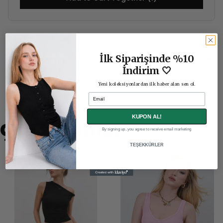
İlk Siparişinde %10
Comments
Comment
İndirim 🤍
There are no comments for this product yet.
Yeni koleksiyonlardan ilk haber alan sen ol.
Email
KUPON AL!
Çok Satanlar
By signing up, you agree to receive email marketing
TEŞEKKÜRLER