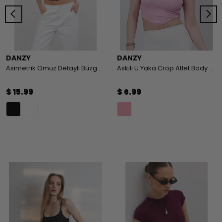
DANZY
DANZY
Asimetrik Omuz Detaylı Büzgülü Body
Askılı U Yaka Crop Atlet Body - PEMBE
$ 15.99
$ 6.99