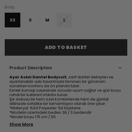
Body
XS
S
M
L
ADD TO BASKET
Product Description
Ayar Askılı Dantel Bodysuit
, zarif dantel detayları ve
ayarlanabilir askı tasarımıyla feminen bir görünüm
sunarken konforu da ön planda tutar.
Esnek kumaşı sayesinde vücuda uyum sağlar ve gün boyu
rahat bir kullanım imkânı sunar.
Şık dokusu ile hem özel kombinlerde hem de günlük
stilinizde sofistike bir tamamlayıcı olarak öne çıkar.
*Materyal: %94 Polyester %6 Elastane
*Modelin üzerindeki beden 36 / S bedendir
*Model boyu 175 cm / 55
Show More