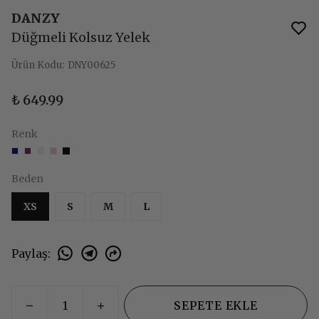
DANZY
Düğmeli Kolsuz Yelek
Ürün Kodu
:
DNY00625
₺ 649.99
Renk
Beden
XS
S
M
L
Paylaş
:
SEPETE EKLE