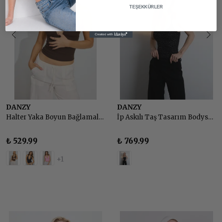
TEŞEKKÜRLER
DANZY
DANZY
Halter Yaka Boyun Bağlamalı Sırt Dekolteli Top Body
İp Askılı Taş Tasarım Bodysuit - SİYAH
₺ 529.99
₺ 769.99
+1