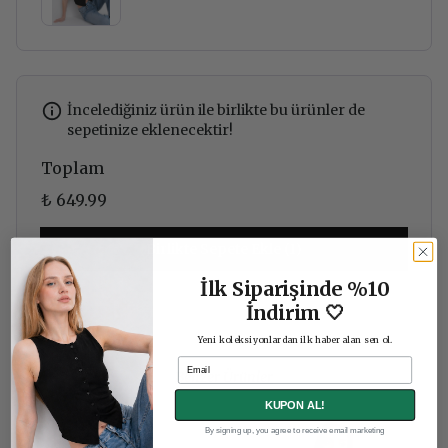
İncelediğiniz ürün ile birlikte bu ürünler de
sepetinize eklenecektir!
Toplam
₺ 649.99
Birlikte Sepete Ekle (1)
İlk Siparişinde %10
İndirim 🤍
Yeni koleksiyonlardan ilk haber alan sen ol.
Email
Benzer Ürünler
KUPON AL!
By signing up, you agree to receive email marketing