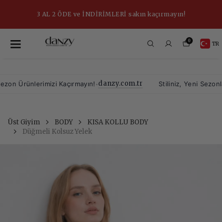
3 AL 2 ÖDE ve İNDİRİMLERİ sakın kaçırmayın!
0
TR
danzy.com.tr
•
 Ürünlerimizi Kaçırmayın!
Stiliniz, Yeni Sezonla Ca
Üst Giyim
BODY
KISA KOLLU BODY
Düğmeli Kolsuz Yelek