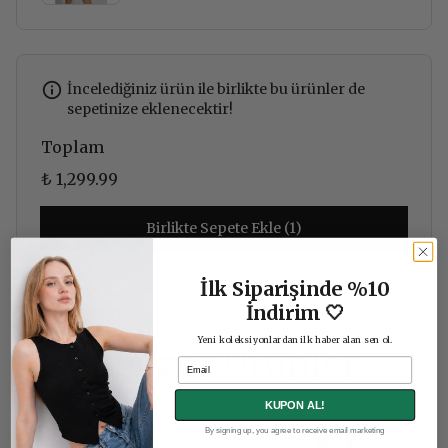
İncelediğiniz ürün ile birlikte bu ürünler de
sepetinize eklenecektir!
Toplam
₺ 1,299.99
Birlikte Sepete Ekle (1)
İlk Siparişinde %10
İndirim 🤍
Yeni koleksiyonlardan ilk haber alan sen ol.
Benzer Ürünler
Email
KUPON AL!
By signing up, you agree to receive email marketing