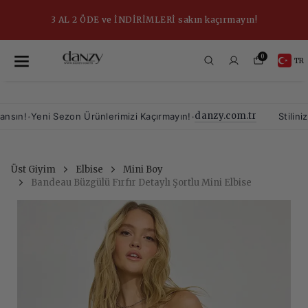
3 AL 2 ÖDE ve İNDİRİMLERİ sakın kaçırmayın!
0
TR
danzy.com.tr
•
•
n!
Yeni Sezon Ürünlerimizi Kaçırmayın!
Stiliniz, Y
Üst Giyim
Elbise
Mini Boy
Bandeau Büzgülü Fırfır Detaylı Şortlu Mini Elbise