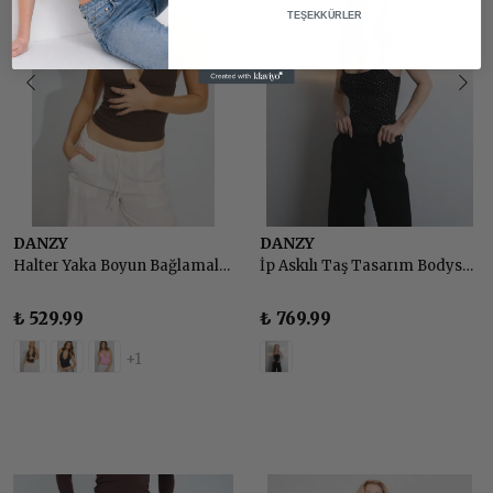
TEŞEKKÜRLER
DANZY
DANZY
Halter Yaka Boyun Bağlamalı Sırt Dekolteli Top Body
İp Askılı Taş Tasarım Bodysuit - SİYAH
₺ 529.99
₺ 769.99
+1