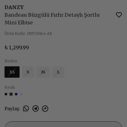
DANZY
Bandeau Büzgülü Fırfır Detaylı Şortlu
Mini Elbise
Ürün Kodu
:
DNY30144-AE
₺ 1,299.99
Beden
XS
S
M
L
Renk
Paylaş
: